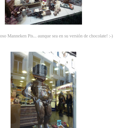
amoso Manneken Pis... aunque sea en su versión de chocolate! :-)