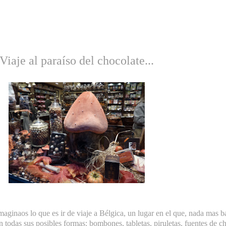
Viaje al paraíso del chocolate...
ginaos lo que es ir de viaje a Bélgica, un lugar en el que, nada mas ba
 todas sus posibles formas: bombones, tabletas, piruletas, fuentes de cho