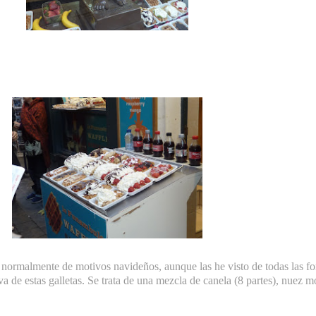
s normalmente de motivos navideños, aunque las he visto de todas las 
tiva de estas galletas. Se trata de una mezcla de canela (8 partes), nuez m