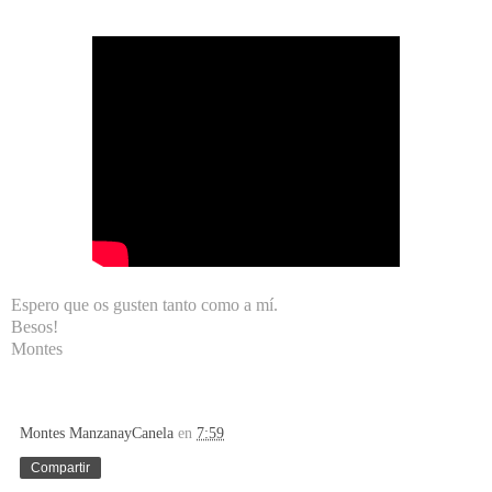
Espero que os gusten tanto como a mí.
Besos!
Montes
Montes ManzanayCanela
en
7:59
Compartir