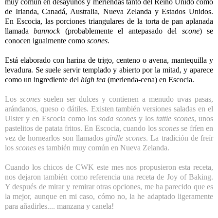
muy común en desayunos y meriendas tanto del Reino Unido como
de
Irlanda
,
Canadá
,
Australia
,
Nueva Zelanda
y
Estados Unidos
.
En Escocia, las porciones triangulares de la torta de pan aplanada
llamada
bannock
(probablemente el antepasado del
scone
) se
conocen igualmente como
scones
.
Está elaborado con
harina
de
trigo
,
centeno
o
avena
, mantequilla y
levadura. Se suele servir templado y abierto por la mitad, y aparece
como un ingrediente del
high tea
(merienda-cena) en Escocia.
Los
scones
suelen ser dulces y contienen a menudo uvas pasas,
arándanos, queso o dátiles. Existen también versiones saladas en el
Ulster y en Escocia como los
soda scones
y los
tattie scones
, unos
pastelitos de patata fritos. En Escocia, cuando los
scones
se fríen en
vez de hornearlos son llamados
girdle scones
. La tradición de freír
los
scones
es también muy común en Nueva Zelanda.
Cuando los chicos de CWK este mes nos propusieron esta receta,
nos dejaron también como referencia una receta de Joy of Baking.
Y después de mirar y remirar otras opciones, me ha parecido que es
la mejor, aunque en mi caso, cómo no, la he adaptado ligeramente
para añadirles.... manzana y canela!