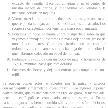
extracto de vainilla. Hacemos un agujero en el centro de
nuestra mezcla de harina, y le añadimos los líquidos y la
manzana cortada en taquitos.
Vamos mezclando con los dedos, hasta conseguir una masa
que se pueda trabajar, aunque sin esforzarnos demasiado. Los
scones se caracterizan por tener una masa poco amasada.
Ponemos un poco de harina sobre la superficie sobre la que
vayamos a trabajar, y estiramos la masa dejando un grosor de
unos 2 centímetros. Cortamos círculos con un cortador
redondo, y los colocamos sobre la bandeja de horno, sobre la
que habremos colocado un papel de hornear.
Pintamos los círculos con un poco de nata, y horneamos de
15 a 18 minutos, hasta que esté dorados.
Sacamos del horno y dejamos enfriar por completo en una
rejilla.
Se pueden comer solos, o abiertos por la mitad y untados
con mantequilla y mermelada, queso fresco... Los ingleses le ponen
clotted cream,
que es una nata con un 60% de grasa, y mermelada,
pero aquí en España es complicado encontrar esa crema. En mi
caso la mayoría los hemos comido sólos, porque están deliciosos,
aunque un par de ellos no pude evitar abrirlos y untarlos con queso