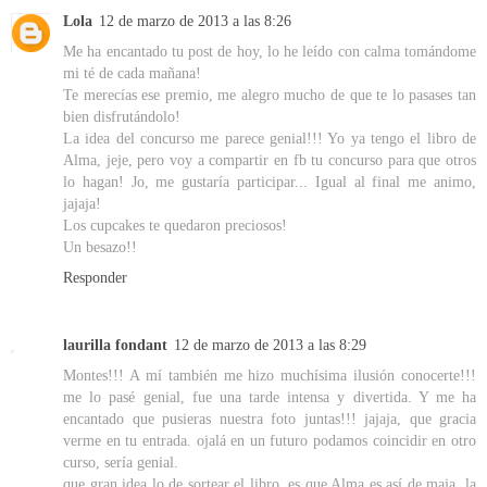
Lola
12 de marzo de 2013 a las 8:26
Me ha encantado tu post de hoy, lo he leído con calma tomándome
mi té de cada mañana!
Te merecías ese premio, me alegro mucho de que te lo pasases tan
bien disfrutándolo!
La idea del concurso me parece genial!!! Yo ya tengo el libro de
Alma, jeje, pero voy a compartir en fb tu concurso para que otros
lo hagan! Jo, me gustaría participar... Igual al final me animo,
jajaja!
Los cupcakes te quedaron preciosos!
Un besazo!!
Responder
laurilla fondant
12 de marzo de 2013 a las 8:29
Montes!!! A mí también me hizo muchísima ilusión conocerte!!!
me lo pasé genial, fue una tarde intensa y divertida. Y me ha
encantado que pusieras nuestra foto juntas!!! jajaja, que gracia
verme en tu entrada. ojalá en un futuro podamos coincidir en otro
curso, sería genial.
que gran idea lo de sortear el libro. es que Alma es así de maja, la