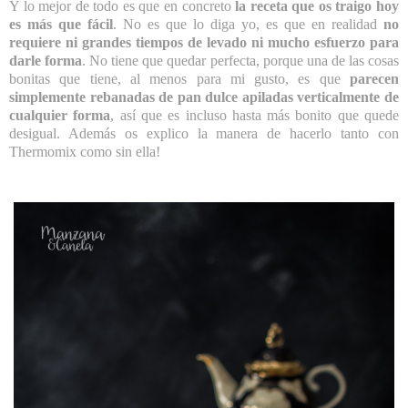
Y lo mejor de todo es que en concreto
la receta que os traigo hoy
es más que fácil
. No es que lo diga yo, es que en realidad
no
requiere ni grandes tiempos de levado ni mucho esfuerzo para
darle forma
. No tiene que quedar perfecta, porque una de las cosas
bonitas que tiene, al menos para mi gusto, es que
parecen
simplemente rebanadas de pan dulce apiladas verticalmente de
cualquier forma
, así que es incluso hasta más bonito que quede
desigual. Además os explico la manera de hacerlo tanto con
Thermomix como sin ella!