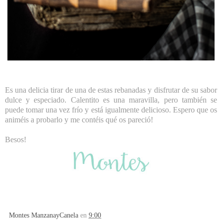
Es una delicia tirar de una de estas rebanadas y disfrutar de su sabor
dulce y especiado. Calentito es una maravilla, pero también se
puede tomar una vez frío y está igualmente delicioso. Espero que os
animéis a probarlo y me contéis qué os pareció!
Besos!
Montes ManzanayCanela
en
9:00