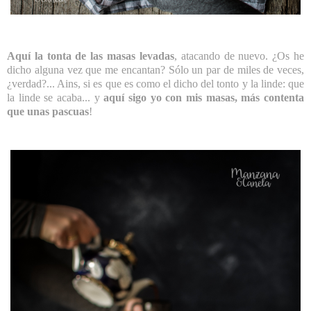
Aquí la tonta de las masas levadas
, atacando de nuevo. ¿Os he
dicho alguna vez que me encantan? Sólo un par de miles de veces,
¿verdad?... Ains, si es que es como el dicho del tonto y la linde: que
la linde se acaba... y
aquí sigo yo con mis masas, más contenta
que unas pascuas
!