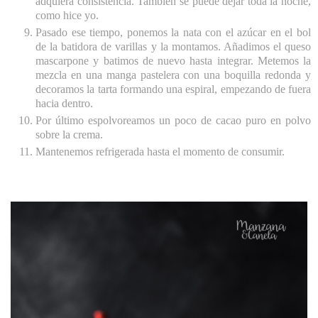
adquiera consistencia. También se puede dejar toda la noche,
como hice yo.
Pasado ese tiempo, ponemos la nata con el azúcar en el bol
de la batidora de varillas y la montamos. Añadimos el queso
mascarpone y batimos de nuevo hasta integrar. Metemos la
mezcla en una manga pastelera con una boquilla redonda y
decoramos la tarta formando una espiral, empezando de fuera
hacia dentro.
Por último espolvoreamos un poco de cacao puro en polvo
sobre la crema.
Mantenemos refrigerada hasta el momento de consumir.