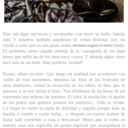
Que mis hijas nerviosas y encantadas con hacer su baile, faltaría
más. Y nosotros también orgullosos de verlas disfrutar, oye, no
vayáis a creer que no nos gusta verlas
intentar seguir el ritmo
bailar.
El problema viene cuando además de la coreografía de tus hijas
tienes que sufrir las de los otros trece cursos. Y además algún curso
hace más de un baile. Plan perfecto, verdad?
Bueno, ahora en serio. Que luego en realidad nos acordamos con
cariño de esos momentos, miramos las fotos de los festivales de
años anteriores, vemos la evolución de los niños, lo bien que lo
pasaron, y se nos olvida el resto. Nos olvidamos de las horas de pie
esperando que salieran las nuestras. El calor, la insolación, el agobio
de los padres que quieren ponerse los primeros... Todo se olvida.
Lo mejor es verles la carita de felicidad y orgullo porque toda su
familia a venido a verlas bailar... y después en cuanto acaban de
bailar salir corriendo a casa a descansar! Mejor aún si como en
nuestro caso nos esperaba un postre especial que acompañara la