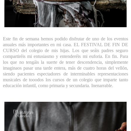
Este fin de semana hemos podido disfrutar de uno de los eventos
anuales más importantes en mi casa. EL FESTIVAL DE FIN DE
CURSO del colegio de mis hijas. Los que seáis padres seguro
compartiréis mi entusiasmo y entenderéis mi euforia. En fin. Para
los que no tengáis la suerte de tener descendencia, simplemente
imaginaos pasar una tarde entera, más de cuatro horas del vellón,
siendo pacientes espectadores de interminables representaciones
musicales de tooodos los cursos de un colegio que imparte tanto
educación infantil, como primaria y secundaria. Inenarrable.