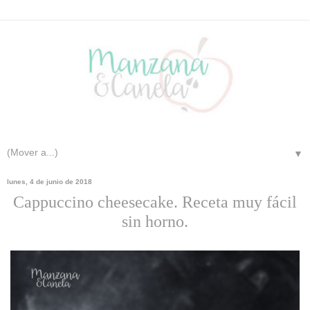
▼
lunes, 4 de junio de 2018
Cappuccino cheesecake. Receta muy fácil
sin horno.