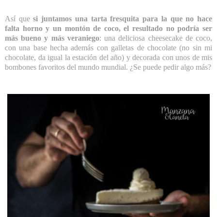
Así que
si juntamos una tarta fresquita para la que no hace
falta horno y un montón de coco, el resultado no podría ser
más bueno y más veraniego
: una deliciosa cheesecake de coco,
con una base hecha además con galletas de chocolate (no sin mi
chocolate, da igual la estación del año) y decorada con unos de mis
bombones favoritos del mundo mundial. ¿Se puede pedir algo más?