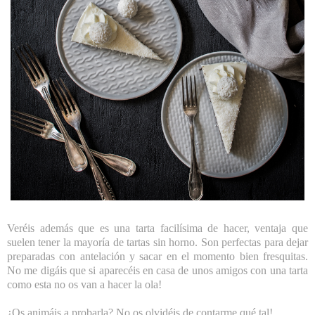
Veréis además que es una tarta facilísima de hacer, ventaja que
suelen tener la mayoría de tartas sin horno. Son perfectas para dejar
preparadas con antelación y sacar en el momento bien fresquitas.
No me digáis que si aparecéis en casa de unos amigos con una tarta
como esta no os van a hacer la ola!
¿Os animáis a probarla? No os olvidéis de contarme qué tal!