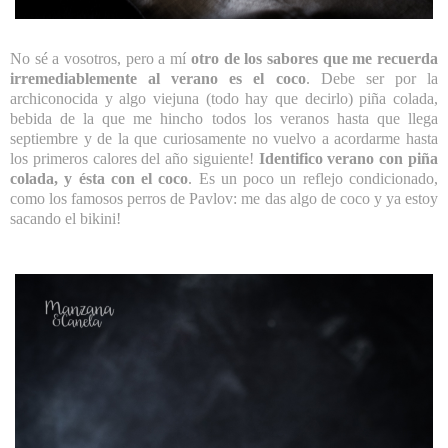
No sé a vosotros, pero a mí
otro de los sabores que me recuerda
irremediablemente al verano es el coco
. Debe ser por la
archiconocida y algo viejuna (todo hay que decirlo) piña colada,
bebida de la que me hincho todos los veranos hasta que llega
septiembre y de la que curiosamente no vuelvo a acordarme hasta
los primeros calores del año siguiente!
Identifico verano con piña
colada, y ésta con el coco
. Es un poco un reflejo condicionado,
como los famosos perros de Pavlov: me das algo de coco y ya estoy
sacando el bikini!