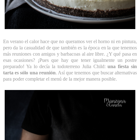
En verano el calor hace que no queramos ver el horno ni en pintura,
pero da la casualidad de que también es la época en la que tenemos
más reuniones con amigos y barbacoas al aire libre. ¿Y qué pasa en
esas ocasiones? ¡Pues que hay que tener igualmente un postre
preparado! Ya lo decía la todoterreno Julia Child:
una fiesta sin
tarta es sólo una reunión
. Así que tenemos que buscar alternativas
para poder completar el menú de la mejor manera posible.