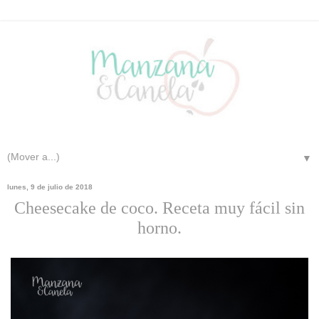
▼
lunes, 9 de julio de 2018
Cheesecake de coco. Receta muy fácil sin
horno.