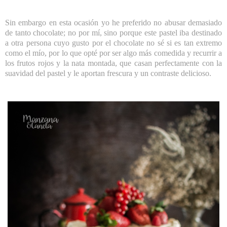
Sin embargo en esta ocasión yo he preferido no abusar demasiado
de tanto chocolate; no por mí, sino porque este pastel iba destinado
a otra persona cuyo gusto por el chocolate no sé si es tan extremo
como el mío, por lo que opté por ser algo más comedida y recurrir a
los frutos rojos y la nata montada, que casan perfectamente con la
suavidad del pastel y le aportan frescura y un contraste delicioso.