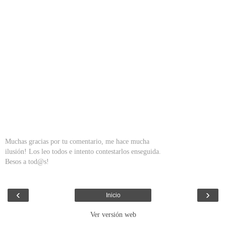
Muchas gracias por tu comentario, me hace mucha
ilusión! Los leo todos e intento contestarlos enseguida.
Besos a tod@s!
‹
›
Inicio
Ver versión web