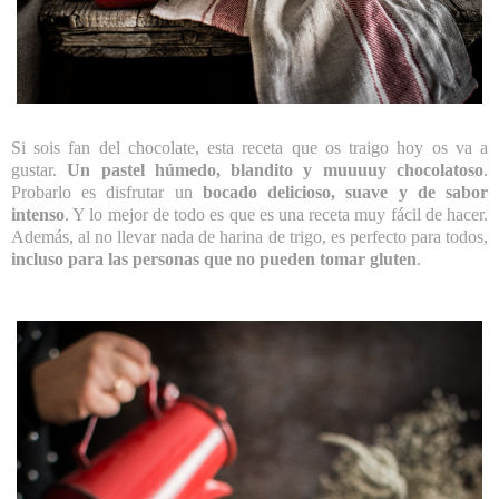
Si sois fan del chocolate, esta receta que os traigo hoy os va a
gustar.
Un pastel húmedo, blandito y muuuuy chocolatoso
.
Probarlo es disfrutar un
bocado delicioso, suave y de sabor
intenso
. Y lo mejor de todo es que es una receta muy fácil de hacer.
Además, al no llevar nada de harina de trigo, es perfecto para todos,
incluso para las personas que no pueden tomar gluten
.