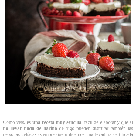
Como veis,
es una receta muy sencilla
, fácil de elaborar y que al
no llevar nada de harina
de trigo pueden disfrutar también las
personas celíacas (siempre que utilicemos una levadura certificada