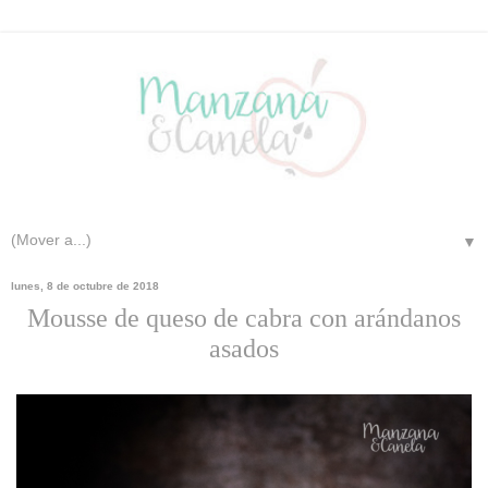
▼
lunes, 8 de octubre de 2018
Mousse de queso de cabra con arándanos
asados