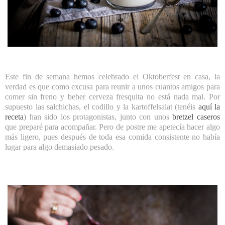
Este fin de semana hemos celebrado el Oktoberfest en casa, la
verdad es que como excusa para reunir a unos cuantos amigos para
comer sin freno y beber cerveza fresquita no está nada mal. Por
supuesto las salchichas, el codillo y la kartoffelsalat (tenéis
aquí la
receta
) han sido los protagonistas, junto con unos
bretzel caseros
que preparé para acompañar. Pero de postre me apetecía hacer algo
más ligero, pues después de toda esa comida consistente no había
lugar para algo demasiado pesado.