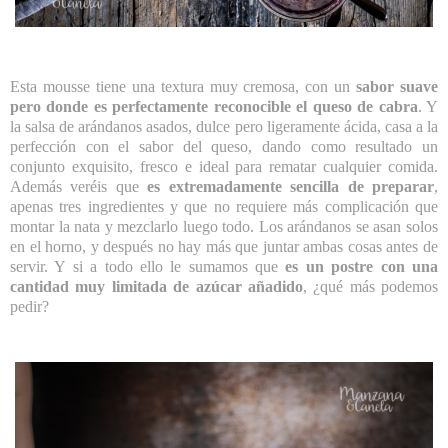
Esta mousse tiene una textura muy cremosa, con un
sabor suave
pero donde es perfectamente reconocible el queso de cabra
. Y
la salsa de arándanos asados, dulce pero ligeramente ácida, casa a la
perfección con el sabor del queso, dando como resultado un
conjunto exquisito, fresco e ideal para rematar cualquier comida.
Además veréis que
es extremadamente sencilla de preparar
,
apenas tres ingredientes y que no requiere más complicación que
montar la nata y mezclarlo luego todo. Los arándanos se asan solos
en el horno, y después no hay más que juntar ambas cosas antes de
servir. Y si a todo ello le sumamos que
es un postre con una
cantidad muy limitada de azúcar añadido
, ¿qué más podemos
pedir?