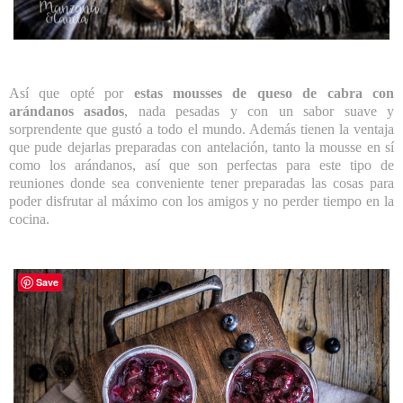
Así que opté por
estas mousses de queso de cabra con
arándanos asados
, nada pesadas y con un sabor suave y
sorprendente que gustó a todo el mundo. Además tienen la ventaja
que pude dejarlas preparadas con antelación, tanto la mousse en sí
como los arándanos, así que son perfectas para este tipo de
reuniones donde sea conveniente tener preparadas las cosas para
poder disfrutar al máximo con los amigos y no perder tiempo en la
cocina.
Save