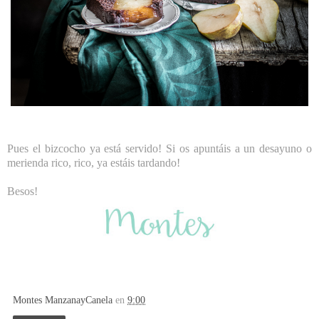
Pues el bizcocho ya está servido! Si os apuntáis a un desayuno o
merienda rico, rico, ya estáis tardando!
Besos!
Montes ManzanayCanela
en
9:00