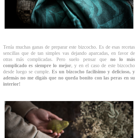
Tenía muchas ganas de preparar este bizcocho. Es de esas recetas
sencillas que de tan simples vas dejando aparcadas, en favor de
otras más complicadas. Pero suelo pensar que
no lo más
complicado es siempre lo mejor
, y en el caso de este bizcocho
desde luego se cumple.
Es un bizcocho facilísimo y delicioso, y
además no me digáis que no queda bonito con las peras en su
interior!