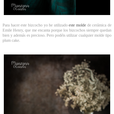
Para hacer este bizcocho yo he utilizado
este molde
de cerámica de
Emile Henry, que me encanta porque los bizcochos siempre quedan
bien y además es precioso. Pero podéis utilizar cualquier molde tipo
plum cake.