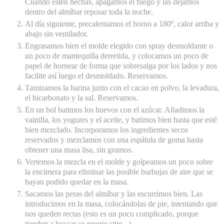
Cuando estén hechas, apagamos el fuego y las dejamos
dentro del almíbar reposar toda la noche.
Al día siguiente, precalentamos el horno a 180º, calor arriba y
abajo sin ventilador.
Engrasamos bien el molde elegido con spray desmoldante o
un poco de mantequilla derretida, y colocamos un poco de
papel de hornear de forma que sobresalga por los lados y nos
facilite así luego el desmoldado. Reservamos.
Tamizamos la harina junto con el cacao en polvo, la levadura,
el bicarbonato y la sal. Reservamos.
En un bol batimos los huevos con el azúcar. Añadimos la
vainilla, los yogures y el aceite, y batimos bien hasta que esté
bien mezclado. Incorporamos los ingredientes secos
reservados y mezclamos con una espátula de goma hasta
obtener una masa lisa, sin grumos.
Vertemos la mezcla en el molde y golpeamos un poco sobre
la encimera para eliminar las posible burbujas de aire que se
hayan podido quedar en la masa.
Sacamos las peras del almíbar y las escurrimos bien. Las
introducimos en la masa, colocándolas de pie, intentando que
nos queden rectas (esto es un poco complicado, porque
tienden a buscar su propio sitio...)