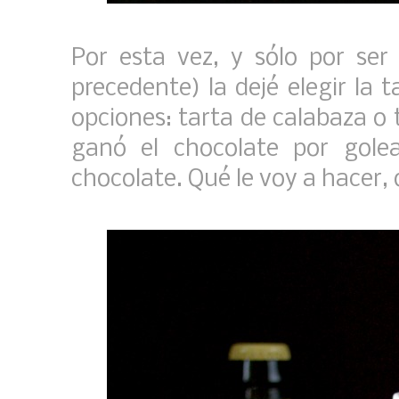
Por esta vez, y sólo por se
precedente) la dejé elegir la t
opciones: tarta de calabaza o 
ganó el chocolate por gole
chocolate. Qué le voy a hacer, 