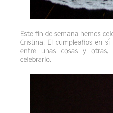
Este fin de semana hemos cel
Cristina. El cumpleaños en sí
entre unas cosas y otras,
celebrarlo.