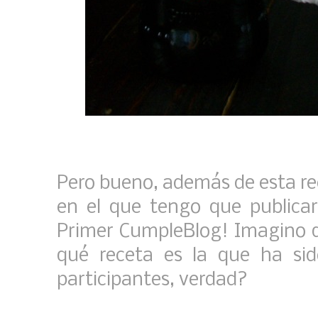
Pero bueno, además de esta rec
en el que tengo que publicar
Primer CumpleBlog! Imagino q
qué receta es la que ha si
participantes, verdad?