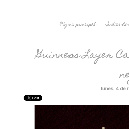
Página principal
Índice de 
Guinness Layer Ca
n
lunes, 4 de