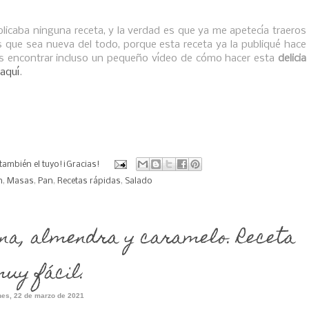
icaba ninguna receta, y la verdad es que ya me apetecía traeros
s que sea nueva del todo, porque esta receta ya la publiqué hace
s encontrar incluso un pequeño vídeo de cómo hacer esta
delicia
aquí
.
también el tuyo!¡Gracias!
n
,
Masas
,
Pan
,
Recetas rápidas
,
Salado
na, almendra y caramelo. Receta
uy fácil.
nes, 22 de marzo de 2021