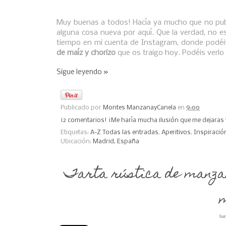
Muy buenas a todos! Hacía ya mucho que no publ
alguna cosa nueva por aquí. Que la verdad, no e
tiempo en mi cuenta de Instagram, donde podéi
de maíz y chorizo
que os traigo hoy. Podéis verlo
Sigue leyendo »
Publicado por
Montes ManzanayCanela
en
9:00
¡2 comentarios! ¡Me haría mucha ilusión que me dejaras 
Etiquetas:
A-Z Todas las entradas
,
Aperitivos
,
Inspiració
Ubicación:
Madrid, España
Tarta rústica de manza
m
lu