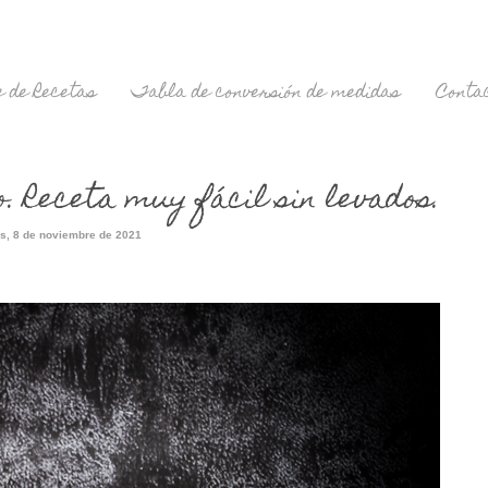
 de Recetas
Tabla de conversión de medidas
Conta
o. Receta muy fácil sin levados.
s, 8 de noviembre de 2021