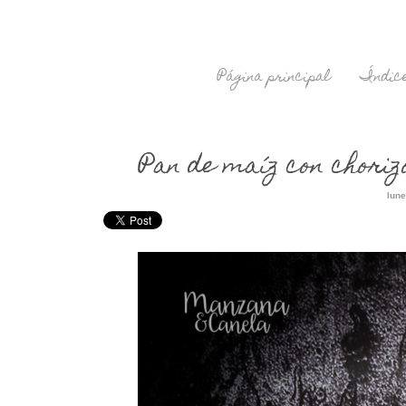
Página principal
Índice
Pan de maíz con choriz
lune