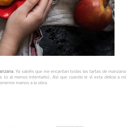
manzana
. Ya sabéis que me encantan todas las tartas de manzana
(o al menos intentarlo). Así que cuando le ví esta delicia a mi
ponerme manos a la obra.