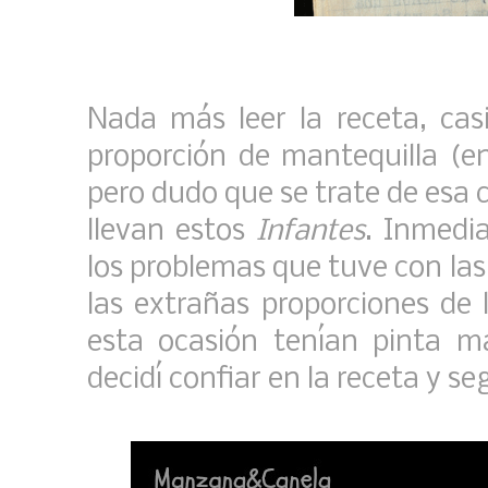
Nada más leer la receta, cas
proporción de mantequilla (en
pero dudo que se trate de esa
llevan estos
Infantes
. Inmedi
los problemas que tuve con la
las extrañas proporciones de 
esta ocasión tenían pinta má
decidí confiar en la receta y segu