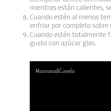
mientras están calientes, s
Cuando estén al menos te
enfriar por completo sobre u
Cuando estén totalmente frí
gusto con azúcar glas.