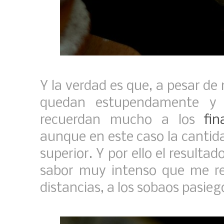
Y la verdad es que, a pesar de 
quedan estupendamente y
recuerdan mucho a los
fin
aunque en este caso la cantid
superior. Y por ello el resul
sabor muy intenso que me re
distancias, a los sobaos pasieg