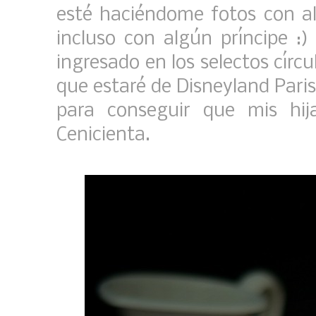
esté haciéndome fotos con al
incluso con algún príncipe :
ingresado en los selectos círcu
que estaré de Disneyland Pari
para conseguir que mis hij
Cenicienta.