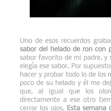
Uno de esos recuerdos graba
sabor del helado de ron con 
sabor favorito de mi padre, 
elegía ese sabor. Por supuesto
hacer y probar todo lo de los 
poco de su helado y él me de
que, al igual que los olor
directamente a ese otro tie
cerrar los ojos.
Esta semana c