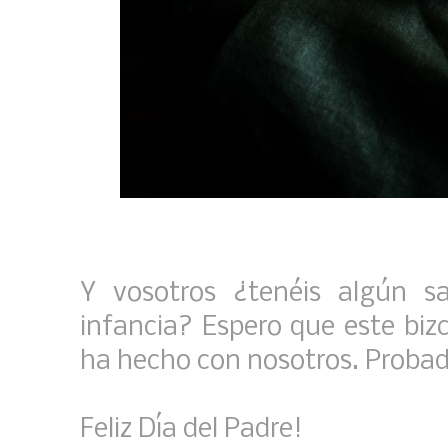
Y vosotros ¿tenéis algún s
infancia? Espero que este bi
ha hecho con nosotros. Probad
Feliz Día del Padre!