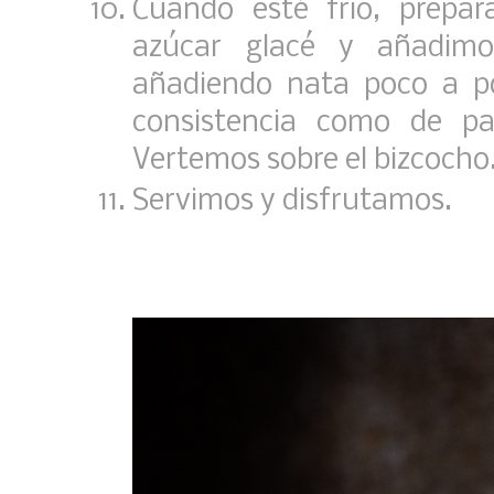
Cuando esté frío, prepa
azúcar glacé y añadim
añadiendo nata poco a p
consistencia como de pa
Vertemos sobre el bizcocho
Servimos y disfrutamos.