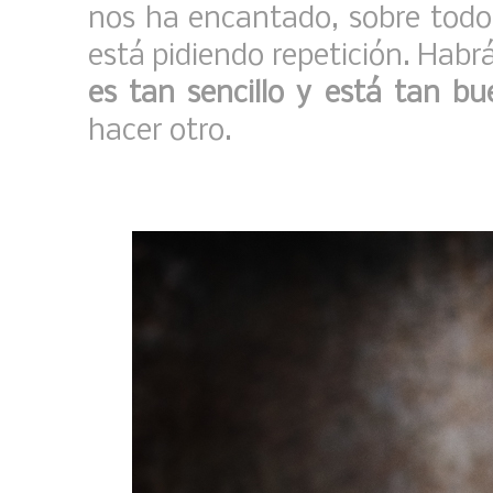
nos ha encantado, sobre todo
está pidiendo repetición. Habr
es tan sencillo y está tan b
hacer otro.