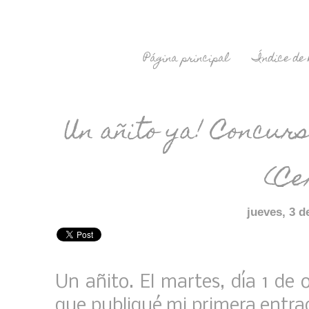
Página principal
Índice de 
Un añito ya! Concu
(Ce
jueves, 3 d
Un añito. El martes, día 1 de
que publiqué mi primera entra