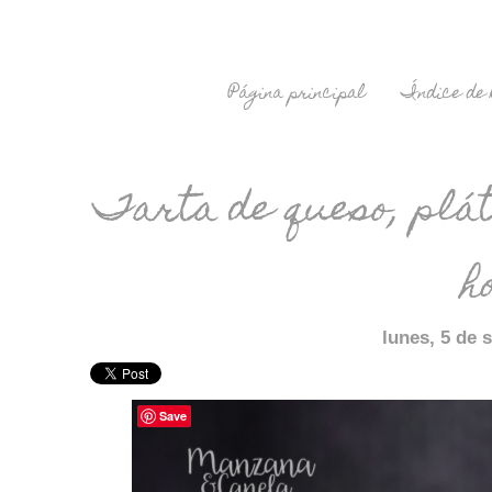
Página principal
Índice de 
Tarta de queso, plát
h
lunes, 5 de 
Save