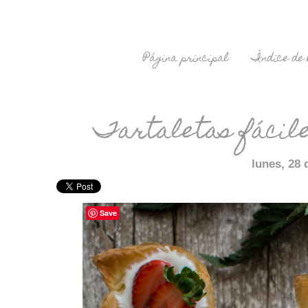
Página principal
Índice de 
Tartaletas fácile
lunes, 28
Save