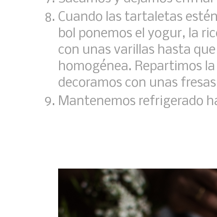
Cuando las tartaletas estén
bol ponemos el yogur, la ri
con unas varillas hasta qu
homogénea. Repartimos la c
decoramos con unas fresas 
Mantenemos refrigerado h