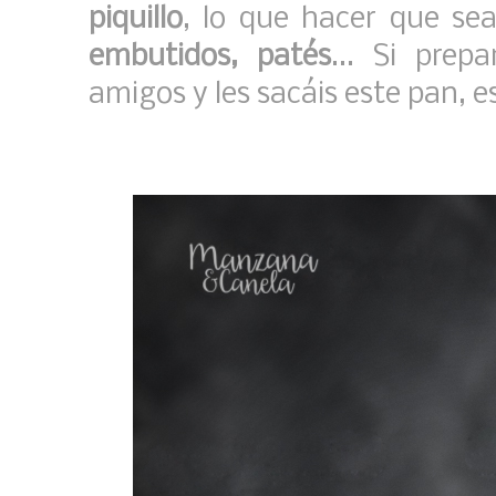
piquillo
, lo que hacer que se
embutidos, patés
... Si pre
amigos y les sacáis este pan, e