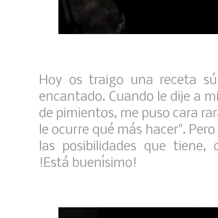
Hoy os traigo una receta sú
encantado. Cuando le dije a m
de pimientos, me puso cara ra
le ocurre qué más hacer". Pero
las posibilidades que tiene
!Está buenísimo!