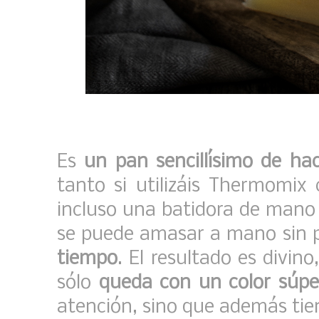
Es
un pan sencillísimo de ha
tanto si utilizáis Thermomi
incluso una batidora de man
se puede amasar a mano sin 
tiempo
. El resultado es divin
sólo
queda con un color súpe
atención, sino que además ti