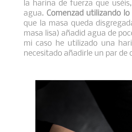
la harina de fuerza que uséi
agua.
Comenzad utilizando lo
que la masa queda disgregada
masa lisa) añadid agua de poc
mi caso he utilizado una har
necesitado añadirle un par de