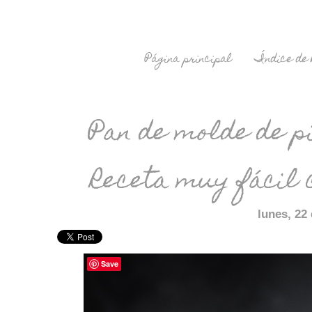
Página principal
Índice de 
Pan de molde de pi
Receta muy fácil 
lunes, 22 
Save