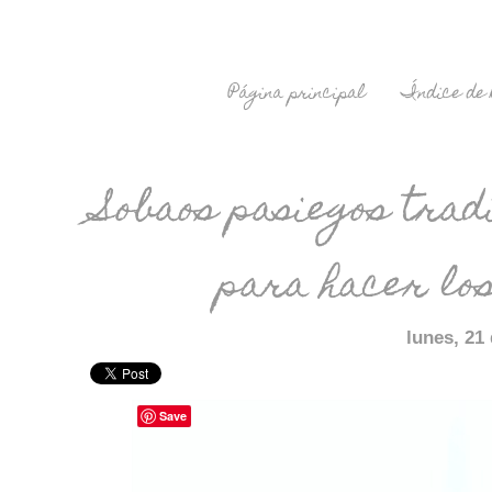
Página principal
Índice de 
Sobaos pasiegos trad
para hacer lo
lunes, 21 
Save