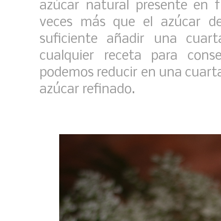
azúcar natural presente en f
veces más que el azúcar d
suficiente añadir una cuar
cualquier receta para cons
podemos reducir en una cuarta 
azúcar refinado.