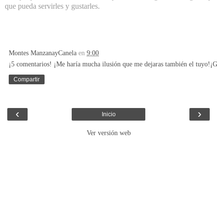
que pueda servirles y gustarles.
Montes ManzanayCanela
en
9:00
¡5 comentarios! ¡Me haría mucha ilusión que me dejaras también el tuyo!¡G
Compartir
‹
›
Inicio
Ver versión web