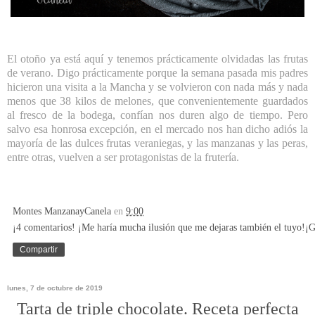
El otoño ya está aquí y tenemos prácticamente olvidadas las frutas
de verano. Digo prácticamente porque la semana pasada mis padres
hicieron una visita a la Mancha y se volvieron con nada más y nada
menos que 38 kilos de melones, que convenientemente guardados
al fresco de la bodega, confían nos duren algo de tiempo. Pero
salvo esa honrosa excepción, en el mercado nos han dicho adiós la
mayoría de las dulces frutas veraniegas, y las manzanas y las peras,
entre otras, vuelven a ser protagonistas de la frutería.
Montes ManzanayCanela
en
9:00
¡4 comentarios! ¡Me haría mucha ilusión que me dejaras también el tuyo!¡G
Compartir
lunes, 7 de octubre de 2019
Tarta de triple chocolate. Receta perfecta