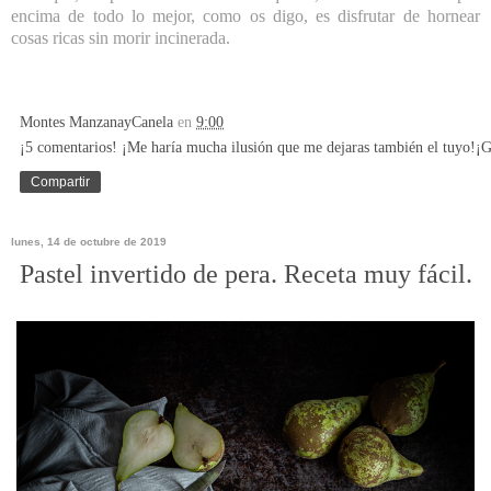
encima de todo lo mejor, como os digo, es disfrutar de hornear
cosas ricas sin morir incinerada.
Montes ManzanayCanela
en
9:00
¡5 comentarios! ¡Me haría mucha ilusión que me dejaras también el tuyo!¡G
Compartir
lunes, 14 de octubre de 2019
Pastel invertido de pera. Receta muy fácil.