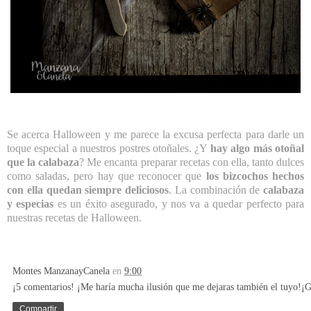
Se acerca Halloween y me parece la excusa perfecta para darle un
toque especial a nuestros postres otoñales. ¿Y
hay algo más otoñal
que la calabaza
? Me encanta preparar recetas con ella, tanto dulces
como saladas, pero hay que reconocer que
los bizcochos hechos
con ella quedan siempre deliciosos
. La combinación de
calabaza
y especias
es un éxito asegurado, y nos va a quedar perfecto para
nuestras recetas de Halloween.
Montes ManzanayCanela
en
9:00
¡5 comentarios! ¡Me haría mucha ilusión que me dejaras también el tuyo!¡G
Compartir