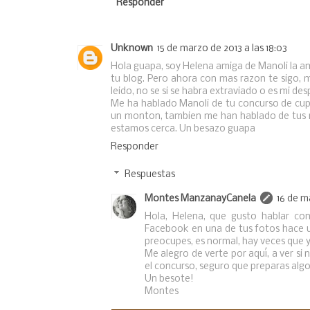
Responder
Unknown
15 de marzo de 2013 a las 18:03
Hola guapa, soy Helena amiga de Manoli la am
tu blog. Pero ahora con mas razon te sigo, 
leido, no se si se habra extraviado o es mi desp
Me ha hablado Manoli de tu concurso de cupc
un monton, tambien me han hablado de tus nat
estamos cerca. Un besazo guapa
Responder
Respuestas
Montes ManzanayCanela
16 de m
Hola, Helena, que gusto hablar co
Facebook en una de tus fotos hace 
preocupes, es normal, hay veces que 
Me alegro de verte por aquí, a ver si 
el concurso, seguro que preparas alg
Un besote!
Montes