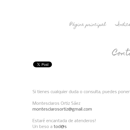
Página principal
Índice
Cont
Si tienes cualquier duda o consulta, puedes poner
Montesclaros Ortiz Sáez
montesclarosortiz@gmail.com
Estaré encantada de atenderos!
Un beso a
tod@s