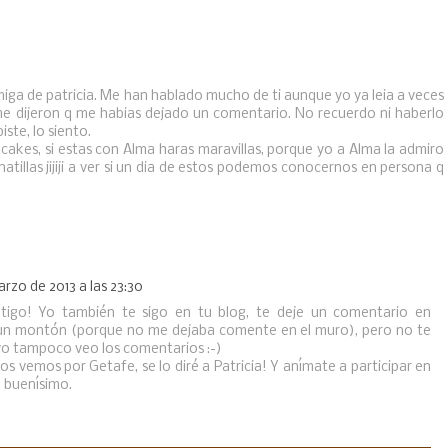
iga de patricia. Me han hablado mucho de ti aunque yo ya leia a veces
me dijeron q me habias dejado un comentario. No recuerdo ni haberlo
iste, lo siento.
akes, si estas con Alma haras maravillas, porque yo a Alma la admiro
illas jijiji a ver si un dia de estos podemos conocernos en persona q
arzo de 2013 a las 23:30
ntigo! Yo también te sigo en tu blog, te deje un comentario en
un montón (porque no me dejaba comente en el muro), pero no te
yo tampoco veo los comentarios :-)
nos vemos por Getafe, se lo diré a Patricia! Y anímate a participar en
o buenísimo.