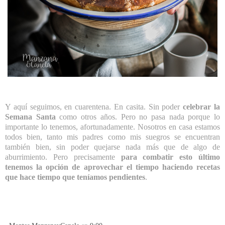
Y aquí seguimos, en cuarentena. En casita. Sin poder
celebrar la
Semana Santa
como otros años. Pero no pasa nada porque lo
importante lo tenemos, afortunadamente. Nosotros en casa estamos
todos bien, tanto mis padres como mis suegros se encuentran
también bien, sin poder quejarse nada más que de algo de
aburrimiento. Pero precisamente
para combatir esto último
tenemos la opción de aprovechar el tiempo haciendo recetas
que hace tiempo que teníamos pendientes
.