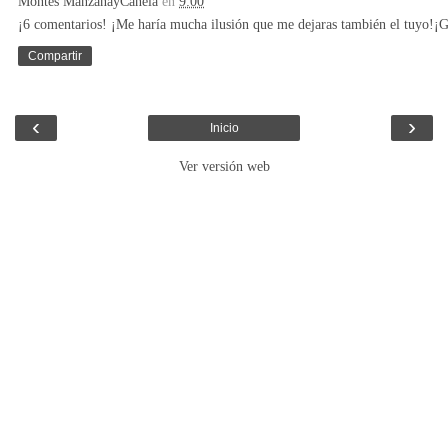
Montes ManzanayCanela
en
9:00
¡6 comentarios! ¡Me haría mucha ilusión que me dejaras también el tuyo!¡G
Compartir
‹
›
Inicio
Ver versión web