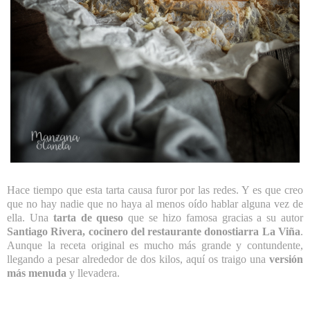
Hace tiempo que esta tarta causa furor por las redes. Y es que creo
que no hay nadie que no haya al menos oído hablar alguna vez de
ella. Una
tarta de queso
que se hizo famosa gracias a su autor
Santiago Rivera, cocinero del restaurante donostiarra La Viña
.
Aunque la receta original es mucho más grande y contundente,
llegando a pesar alrededor de dos kilos, aquí os traigo una
versión
más menuda
y llevadera.