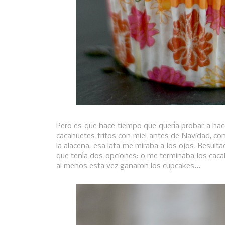
Pero es que hace tiempo que quería probar a hac
cacahuetes fritos con miel antes de Navidad, con
la alacena, esa lata me miraba a los ojos. Result
que tenía dos opciones: o me terminaba los cac
al menos esta vez ganaron los cupcakes...