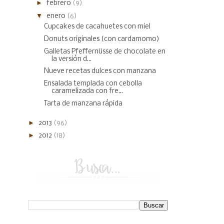
►
febrero
(9)
▼
enero
(6)
Cupcakes de cacahuetes con miel
Donuts originales (con cardamomo)
Galletas Pfeffernüsse de chocolate en
la versión d...
Nueve recetas dulces con manzana
Ensalada templada con cebolla
caramelizada con fre...
Tarta de manzana rápida
►
2013
(96)
►
2012
(18)