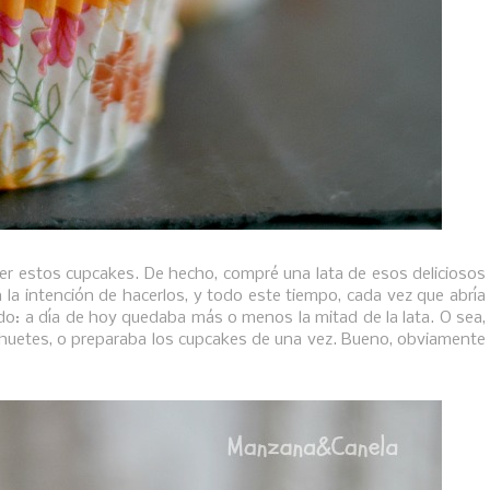
er estos cupcakes. De hecho, compré una lata de esos deliciosos
 la intención de hacerlos, y todo este tiempo, cada vez que abría
ado: a día de hoy quedaba más o menos la mitad de la lata. O sea,
ahuetes, o preparaba los cupcakes de una vez. Bueno, obviamente