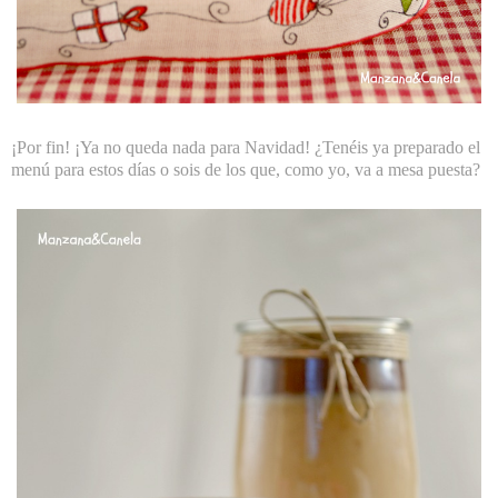
¡Por fin! ¡Ya no queda nada para Navidad! ¿Tenéis ya preparado el
menú para estos días o sois de los que, como yo, va a mesa puesta?