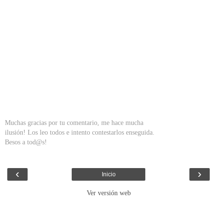
Muchas gracias por tu comentario, me hace mucha
ilusión! Los leo todos e intento contestarlos enseguida.
Besos a tod@s!
‹
›
Inicio
Ver versión web