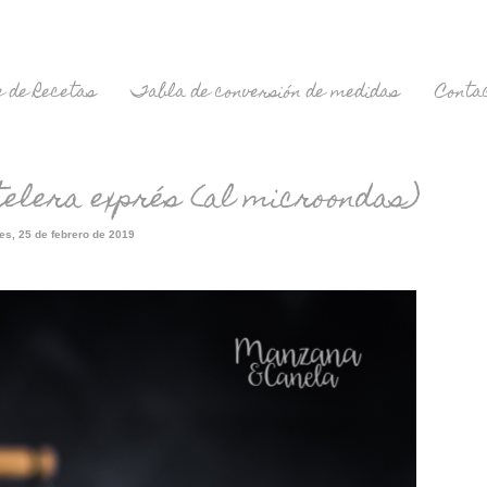
 de Recetas
Tabla de conversión de medidas
Conta
elera exprés (al microondas)
es, 25 de febrero de 2019