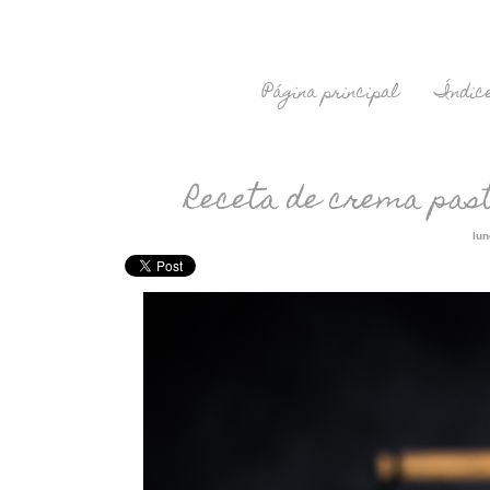
Página principal
Índice
Receta de crema past
lun