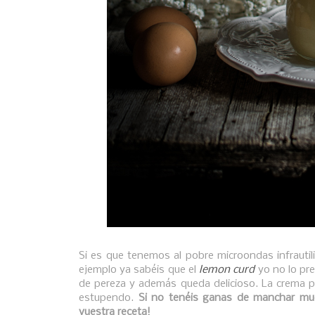
Si es que tenemos al pobre microondas infrautil
ejemplo ya sabéis que el
lemon curd
yo no lo pre
de pereza y además queda delicioso. La crema p
estupendo.
Si no tenéis ganas de manchar muc
vuestra receta!