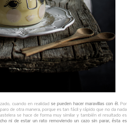
izado, cuando en realidad
se pueden hacer maravillas con él
. Por
paro de otra manera, porque es tan fácil y rápido que no da nada
astelera se hace de forma muy similar y también el resultado es
ho ni de estar un rato removiendo un cazo sin parar, ésta es