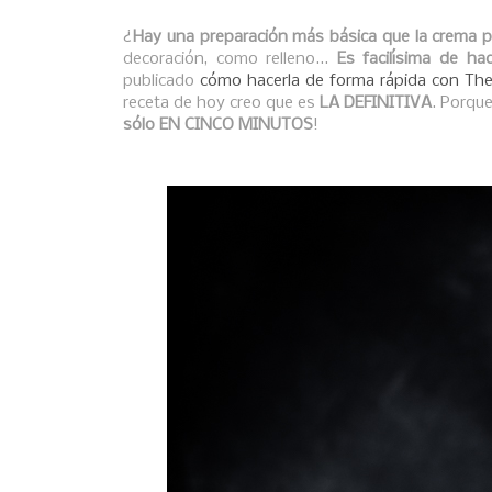
¿
Hay una preparación más básica que la crema p
decoración, como relleno...
Es facilísima de ha
publicado
cómo hacerla de forma rápida con Th
receta de hoy creo que es
LA DEFINITIVA
. Porqu
sólo EN CINCO MINUTOS
!