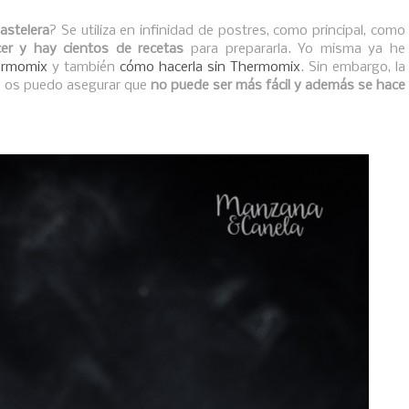
astelera
? Se utiliza en infinidad de postres, como principal, como
cer y hay cientos de recetas
para prepararla. Yo misma ya he
ermomix
y también
cómo hacerla sin Thermomix
. Sin embargo, la
e os puedo asegurar que
no puede ser más fácil y además se hace