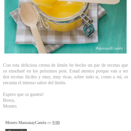
Con esta deliciosa crema de limón he hecho un par de recetas que
os enseñaré en los próximos post. Estad atentos porque van a ser
dos recetas fáciles y muy, muy ricas, sobre todo si, como a mí, os
encanta el intenso sabor del limón.
Espero que os gusten!
Besos,
Montes
Montes ManzanayCanela
en
9:00