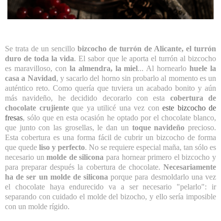
Se trata de un sencillo
bizcocho de turrón de Alicante, el turrón
duro de toda la vida
. El sabor que le aporta el turrón al bizcocho
es maravilloso, con
la almendra, la miel
... Al hornearlo
huele la
casa a Navidad
, y sacarlo del horno sin probarlo al momento es un
auténtico reto. Como quería que tuviera un acabado bonito y aún
más navideño, he decidido decorarlo con esta
cobertura de
chocolate crujiente
que ya utilicé una vez con
este bizcocho de
fresas
, sólo que en esta ocasión he optado por el chocolate blanco,
que junto con las grosellas, le dan un
toque navideño
precioso.
Esta cobertura es una forma fácil de cubrir un bizcocho de forma
que quede
liso y perfecto
. No se requiere especial maña, tan sólo es
necesario un
molde de silicona
para hornear primero el bizcocho y
para preparar después la cobertura de chocolate.
Necesariamente
ha de ser un molde de silicona
porque para desmoldarlo una vez
el chocolate haya endurecido va a ser necesario "pelarlo": ir
separando con cuidado el molde del bizocho, y ello sería imposible
con un molde rígido.