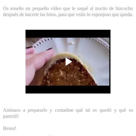
Os enseño un pequeño vídeo que le saqué al trocito de bizcocho
después de hacerle las fotos, para que veáis lo esponjoso que queda.
Animaos a prepararlo y contadme qué tal os quedó y qué os
pareció!
Besos!