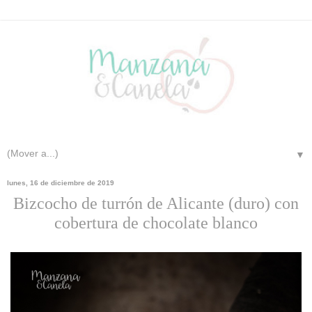
▼
lunes, 16 de diciembre de 2019
Bizcocho de turrón de Alicante (duro) con
cobertura de chocolate blanco