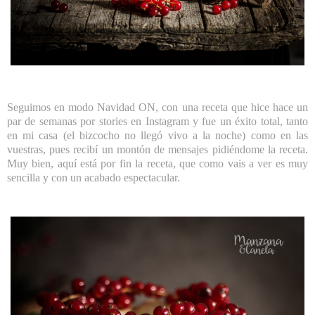
Seguimos en modo Navidad ON, con una receta que hice hace un
par de semanas por stories en Instagram y fue un éxito total, tanto
en mi casa (el bizcocho no llegó vivo a la noche) como en las
vuestras, pues recibí un montón de mensajes pidiéndome la receta.
Muy bien, aquí está por fin la receta, que como vais a ver es muy
sencilla y con un acabado espectacular.