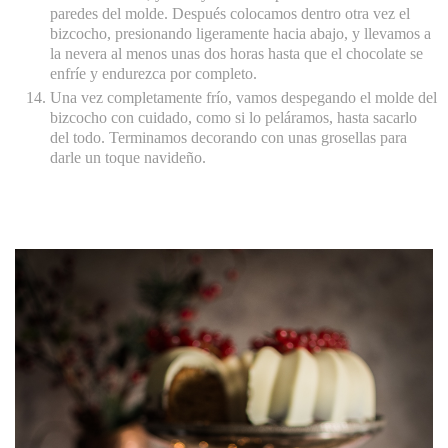
paredes del molde. Después colocamos dentro otra vez el
bizcocho, presionando ligeramente hacia abajo, y llevamos a
la nevera al menos unas dos horas hasta que el chocolate se
enfríe y endurezca por completo.
Una vez completamente frío, vamos despegando el molde del
bizcocho con cuidado, como si lo peláramos, hasta sacarlo
del todo. Terminamos decorando con unas grosellas para
darle un toque navideño.