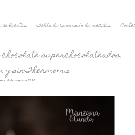
 de Recetas
Tabla de conversión de medidas
Conta
 chocolate superchocolateados.
on y sinThermomix
unes, 4 de mayo de 2020