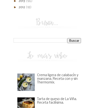
►
2013
(96)
►
2012
(18)
Crema ligera de calabacín y
manzana. Receta con y sin
Thermomix.
Tarta de queso de La Viña.
Receta facilísima.