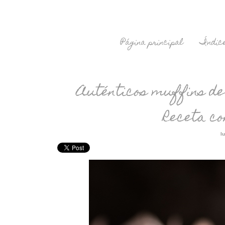
Página principal
Índice
Auténticos muffins de
Receta c
l