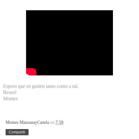
Espero que os gusten tanto como a mí.
Besos!
Montes
Montes ManzanayCanela
en
7:59
Compartir