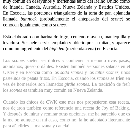
muy común en desayunos y meriendas tanto del Reino Unido como
de
Irlanda
,
Canadá
,
Australia
,
Nueva Zelanda
y
Estados Unidos
.
En Escocia, las porciones triangulares de la torta de pan aplanada
llamada
bannock
(probablemente el antepasado del
scone
) se
conocen igualmente como
scones
.
Está elaborado con
harina
de
trigo
,
centeno
o
avena
, mantequilla y
levadura. Se suele servir templado y abierto por la mitad, y aparece
como un ingrediente del
high tea
(merienda-cena) en Escocia.
Los
scones
suelen ser dulces y contienen a menudo uvas pasas,
arándanos, queso o dátiles. Existen también versiones saladas en el
Ulster y en Escocia como los
soda scones
y los
tattie scones
, unos
pastelitos de patata fritos. En Escocia, cuando los
scones
se fríen en
vez de hornearlos son llamados
girdle scones
. La tradición de freír
los
scones
es también muy común en Nueva Zelanda.
Cuando los chicos de CWK este mes nos propusieron esta receta,
nos dejaron también como referencia una receta de Joy of Baking.
Y después de mirar y remirar otras opciones, me ha parecido que es
la mejor, aunque en mi caso, cómo no, la he adaptado ligeramente
para añadirles.... manzana y canela!