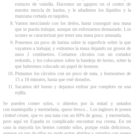
extracto de vainilla. Hacemos un agujero en el centro de
nuestra mezcla de harina, y le añadimos los líquidos y la
manzana cortada en taquitos.
Vamos mezclando con los dedos, hasta conseguir una masa
que se pueda trabajar, aunque sin esforzarnos demasiado. Los
scones se caracterizan por tener una masa poco amasada.
Ponemos un poco de harina sobre la superficie sobre la que
vayamos a trabajar, y estiramos la masa dejando un grosor de
unos 2 centímetros. Cortamos círculos con un cortador
redondo, y los colocamos sobre la bandeja de horno, sobre la
que habremos colocado un papel de hornear.
Pintamos los círculos con un poco de nata, y horneamos de
15 a 18 minutos, hasta que esté dorados.
Sacamos del horno y dejamos enfriar por completo en una
rejilla.
Se pueden comer solos, o abiertos por la mitad y untados
con mantequilla y mermelada, queso fresco... Los ingleses le ponen
clotted cream,
que es una nata con un 60% de grasa, y mermelada,
pero aquí en España es complicado encontrar esa crema. En mi
caso la mayoría los hemos comido sólos, porque están deliciosos,
aunque un par de ellos no pude evitar abrirlos y untarlos con queso