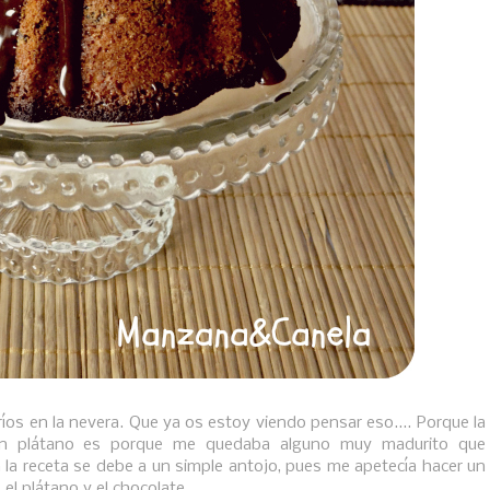
íos en la nevera. Que ya os estoy viendo pensar eso.... Porque la
on plátano es porque me quedaba alguno muy madurito que
n la receta se debe a un simple antojo, pues me apetecía hacer un
el plátano y el chocolate.