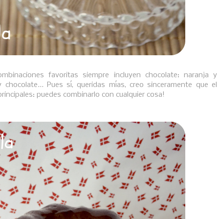
binaciones favoritas siempre incluyen chocolate: naranja y
y chocolate... Pues sí, queridas mías, creo sinceramente que el
 principales: puedes combinarlo con cualquier cosa!