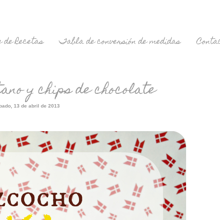
 de Recetas
Tabla de conversión de medidas
Conta
tano y chips de chocolate
bado, 13 de abril de 2013