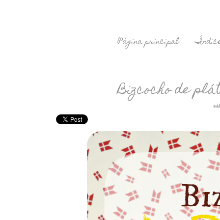
Página principal
Índice
Bizcocho de plá
sá