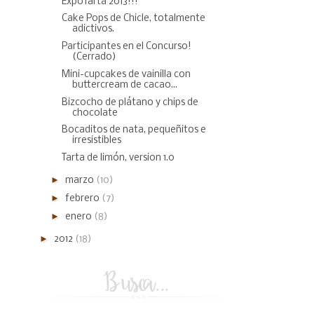
ExpoTarta 2013!!!
Cake Pops de Chicle, totalmente
adictivos.
Participantes en el Concurso!
(Cerrado)
Mini-cupcakes de vainilla con
buttercream de cacao...
Bizcocho de plátano y chips de
chocolate
Bocaditos de nata, pequeñitos e
irresistibles
Tarta de limón, version 1.0
►
marzo
(10)
►
febrero
(7)
►
enero
(8)
►
2012
(18)