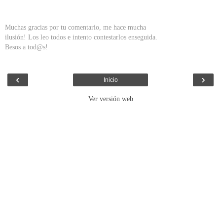
Muchas gracias por tu comentario, me hace mucha
ilusión! Los leo todos e intento contestarlos enseguida.
Besos a tod@s!
‹
›
Inicio
Ver versión web