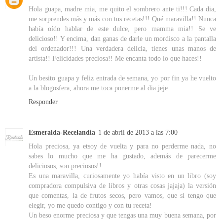
Hola guapa, madre mia, me quito el sombrero ante ti!!! Cada dia,
me sorprendes más y más con tus recetas!!! Qué maravilla!! Nunca
había oído hablar de este dulce, pero mamma mia!! Se ve
delicioso!! Y encima, dan ganas de darle un mordisco a la pantalla
del ordenador!!! Una verdadera delicia, tienes unas manos de
artista!! Felicidades preciosa!! Me encanta todo lo que haces!!
Un besito guapa y feliz entrada de semana, yo por fin ya he vuelto
a la blogosfera, ahora me toca ponerme al dia jeje
Responder
Esmeralda-Recelandia
1 de abril de 2013 a las 7:00
Hola preciosa, ya etsoy de vuelta y para no perderme nada, no
sabes lo mucho que me ha gustado, además de parecerme
deliciosos, son preciosos!!
Es una maravilla, curiosamente yo había visto en un libro (soy
compradora compulsiva de libros y otras cosas jajaja) la versión
que comentas, la de frutos secos, pero vamos, que si tengo que
elegir, yo me quedo contigo y con tu receta!
Un beso enorme preciosa y que tengas una muy buena semana, por